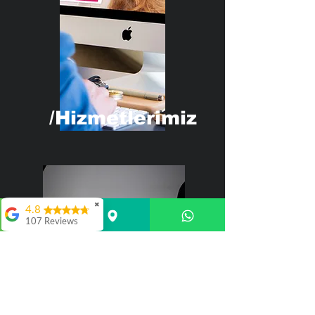
/Hizmetlerimiz
✖
4.8
107 Reviews
selim atasoy
Samimi ve
müşterinin
isteklerine değer
veren bir sanatçı.
Camdaki Kız