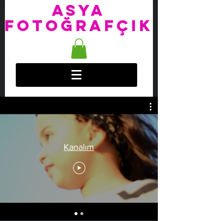
ASYA
FOTOĞRAFÇIK
Kanalım